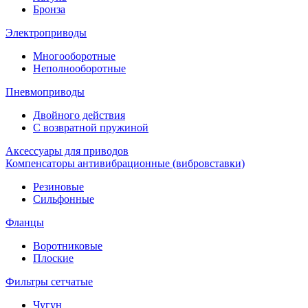
Бронза
Электроприводы
Многооборотные
Неполнооборотные
Пневмоприводы
Двойного действия
С возвратной пружиной
Аксессуары для приводов
Компенсаторы антивибрационные (вибровставки)
Резиновые
Сильфонные
Фланцы
Воротниковые
Плоские
Фильтры сетчатые
Чугун