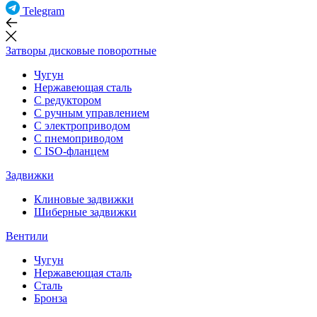
Telegram
Затворы дисковые поворотные
Чугун
Нержавеющая сталь
С редуктором
С ручным управлением
С электроприводом
С пнемоприводом
С ISO-фланцем
Задвижки
Клиновые задвижки
Шиберные задвижки
Вентили
Чугун
Нержавеющая сталь
Сталь
Бронза