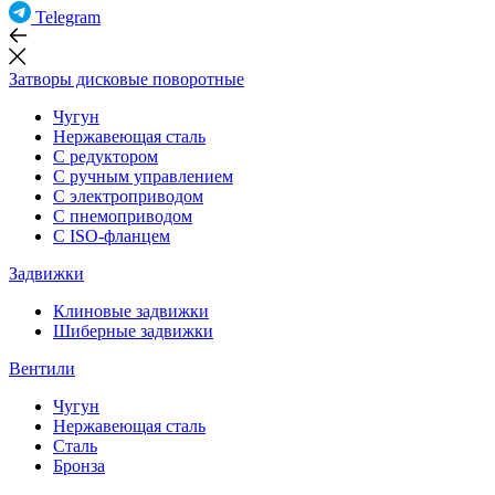
Telegram
Затворы дисковые поворотные
Чугун
Нержавеющая сталь
С редуктором
С ручным управлением
С электроприводом
С пнемоприводом
С ISO-фланцем
Задвижки
Клиновые задвижки
Шиберные задвижки
Вентили
Чугун
Нержавеющая сталь
Сталь
Бронза