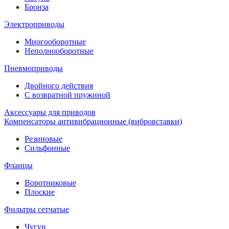
Бронза
Электроприводы
Многооборотные
Неполнооборотные
Пневмоприводы
Двойного действия
С возвратной пружиной
Аксессуары для приводов
Компенсаторы антивибрационные (вибровставки)
Резиновые
Сильфонные
Фланцы
Воротниковые
Плоские
Фильтры сетчатые
Чугун